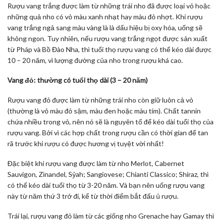
Rượu vang trắng được làm từ những trái nho đã được loại vỏ hoặc
những quả nho có vỏ màu xanh nhạt hay màu đỏ nhợt. Khi rượu
vang trắng ngả sang màu vàng là là dấu hiệu bị oxy hóa, uống sẽ
không ngon. Tuy nhiên, nếu rượu vang trắng ngọt được sản xuất
từ Pháp và Bồ Đào Nha, thì tuổi thọ rượu vang có thể kéo dài được
10 – 20 năm, vì lượng đường của nho trong rượu khá cao.
Vang đỏ: thường có tuổi thọ dài (3 – 20 năm)
Rượu vang đỏ được làm từ những trái nho còn giữ luôn cả vỏ
(thường là vỏ màu đỏ sậm, màu đen hoặc màu tím). Chất tannin
chứa nhiều trong vỏ, nên nó sẽ là nguyên tố để kéo dài tuổi thọ của
rượu vang. Bởi vì các hợp chất trong rượu cần có thời gian để tan
rã trước khi rượu có được hương vị tuyệt vời nhất!
Đặc biệt khi rượu vang được làm từ nho Merlot, Cabernet
Sauvigon, Zìnandel, Sỷah; Sangiovese; Chianti Classico; Shiraz, thì
có thể kéo dài tuổi thọ từ 3-20 năm. Và bạn nên uống rượu vang
này từ năm thứ 3 trở đi, kể từ thời điểm bắt đấu ủ rượu.
Trái lại, rượu vang đỏ làm từ các giống nho Grenache hay Gamay thì