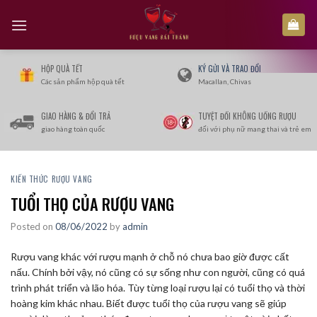
Skip
to
content
HỘP QUÀ TẾT
KÝ GỬI VÀ TRAO ĐỔI
Các sản phẩm hộp quà tết
Macallan, Chivas
GIAO HÀNG & ĐỔI TRẢ
TUYỆT ĐỐI KHÔNG UỐNG RƯỢU
giao hàng toàn quốc
đối với phụ nữ mang thai và trẻ em
KIẾN THỨC RƯỢU VANG
TUỔI THỌ CỦA RƯỢU VANG
Posted on
08/06/2022
by
admin
Rượu vang khác với rượu mạnh ở chỗ nó chưa bao giờ được cất
nấu. Chính bởi vậy, nó cũng có sự sống như con người, cũng có quá
trình phát triển và lão hóa. Tùy từng loại rượu lại có tuổi thọ và thời
hoàng kim khác nhau. Biết được tuổi thọ của rượu vang sẽ giúp