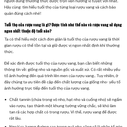
người dùng thưởng thức được trọn vẹn hương vị tuyệt vời nhất.
Hãy cùng tìm hiểu tuổi thọ của từng loại rượu vang và cách bảo
quản đúng cách nhé!
Tuổi thọ của rượu vang là gì? Được tính như thế nào và rượu vang sử dụng
ngon nhất thuộc độ tuổi nào?
Ta có thể hiểu một cách đơn giản là tuổi thọ của rượu vang là thời
gian rượu có thể tồn tại và giữ được vị ngon nhất định khi thưởng
thức.
Để xác định được tuổi thọ của rượu vang, bạn cần biết những
thông tin về: giống nho và nguồn gốc và xuất xứ. Có rất nhiều yếu
tố ảnh hưởng đến quá trình lên men của rượu vang.. Tuy nhiên, ở
đây chúng ta ưu tiên đề cập đến chất lượng của giống nho- yếu tố
ảnh hưởng trực tiếp đến tuổi thọ của rượu vang.
Chất tannin (chứa trong vỏ nho, hạt nho và cuống nho) sẽ ngấm
vào rượu, tạo thành một khung tường vững chắc, sẽ khó làm
tan rã các hợp chất có trong rượu. Vì thế, rượu vang để được
rât lâu.
Ngoài ra, lượng đường cao trong quả nho cũng sẽ là nhân tố góp