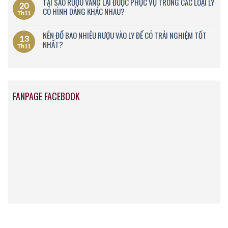
TẠI SAO RƯỢU VANG LẠI ĐƯỢC PHỤC VỤ TRONG CÁC LOẠI LY
20
CÓ HÌNH DÁNG KHÁC NHAU?
Th11
NÊN ĐỔ BAO NHIÊU RƯỢU VÀO LY ĐỂ CÓ TRẢI NGHIỆM TỐT
13
NHẤT?
Th11
FANPAGE FACEBOOK