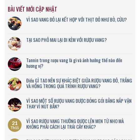
BÀI VIẾT MỚI CẬP NHẬT
VÌ SAO VANG ĐỎ LẠI KẾT HỢP VỚI THỊT ĐỎ NHƯ BÒ, CỪU?
TẠI SAO PHÔ MAI LẠI ĐI KÈM VỚI RƯỢU VANG?
Tannin trong rượu vang là gì và ảnh hưởng thế nào đến
hương vị?
Điều GÌ TẠO NÊN SỰ KHÁC BIỆT GIỮA RƯỢU VANG ĐỎ, TRẮNG
VÀ HỒNG TRONG QUÁ TRÌNH RƯỢU VANG?
VÌ SAO MỘT SỐ RƯỢU VANG ĐƯỢC ĐÓNG GÓI BẰNG NẮP VẶN
THAY VÌ NÚT BẦN?
VÌ SAO RƯỢU VANG THƯỜNG ĐƯỢC LÊN MEN TỪ NHO MÀ
21
KHÔNG PHẢI CÁCH LẠI TRÁI CÂY KHÁC?
Th11