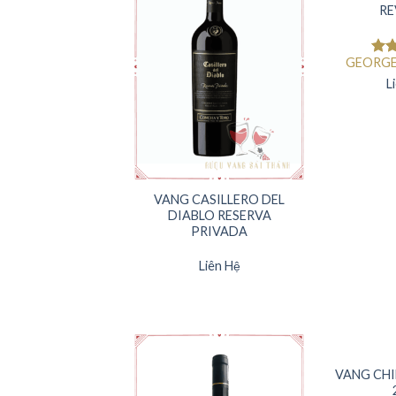
RE
GEORG
Đượ
hạ
L
5 s
VANG CASILLERO DEL
DIABLO RESERVA
PRIVADA
Liên Hệ
VANG CHI