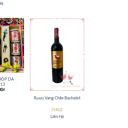
Hệ
HỘP DA
13
00
₫
Rượu Vang Chile Bachelet
CHILE
Liên Hệ