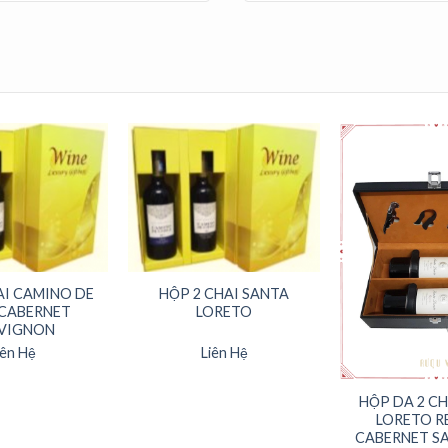
AI CAMINO DE
HỘP 2 CHAI SANTA
 CABERNET
LORETO
VIGNON
iên Hệ
Liên Hệ
HỘP DA 2 C
LORETO R
CABERNET S