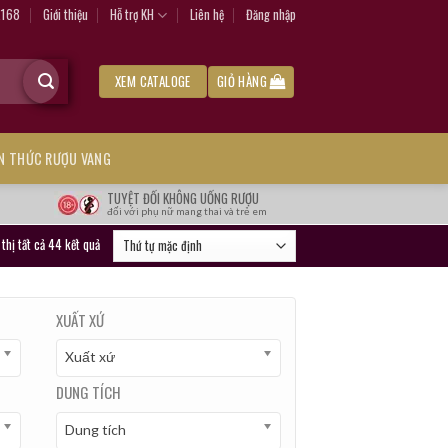
.168
Giới thiệu
Hỗ trợ KH
Liên hệ
Đăng nhập
XEM CATALOGE
GIỎ HÀNG
ẾN THỨC RƯỢU VANG
TUYỆT ĐỐI KHÔNG UỐNG RƯỢU
đối với phụ nữ mang thai và trẻ em
 thị tất cả 44 kết quả
XUẤT XỨ
Xuất xứ
DUNG TÍCH
Dung tích