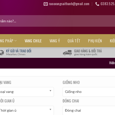
ruouvangsaithanh@gmail.com
0383.525
ANG PHÁP
VANG CHILE
VANG Ý
QUÀ TẾT
PHỤ KIỆN
KI
KÝ GỬI VÀ TRAO ĐỔI
GIAO HÀNG & ĐỔI TRẢ
Macallan, Chivas
giao hàng toàn quốc
Hiển
ẠI VANG
GIỐNG NHO
Loại vang
Giống nho
ỜI GIAN Ủ
ĐÓNG CHAI
hời gian ủ
Đóng chai