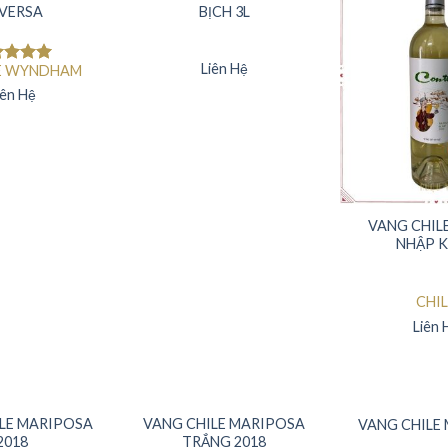
VERSA
BỊCH 3L
Liên Hệ
E WYNDHAM
c xếp
ng
5.00
iên Hệ
ao
VANG CHIL
NHẬP 
CHIL
Liên 
LE MARIPOSA
VANG CHILE MARIPOSA
VANG CHILE
2018
TRẮNG 2018