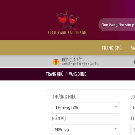
Skip
to
content
Tìm
kiếm:
TRANG CHỦ
V
HỘP QUÀ TẾT
Các sản phẩm hộp quà tết
TRANG CHỦ
/
VANG CHILE
THƯƠNG HIỆU
LO
Thương hiệu
NIÊN VỤ
TH
Niên vụ
T