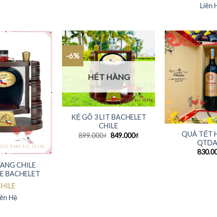
Liên 
-6%
HẾT HÀNG
KỆ GỖ 3 LIT BACHELET
CHILE
QUÀ TẾT 
899.000
₫
849.000
₫
QTDA
830.0
VANG CHILE
E BACHELET
HILE
iên Hệ