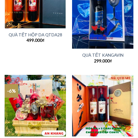
QUÀ TẾT HỘP DA QTDA28
499.000
₫
QUÀ TẾT KANGAVIN
299.000
₫
-6%