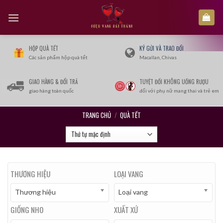
Skip
to
content
HỘP QUÀ TẾT
KÝ GỬI VÀ TRAO ĐỔI
Các sản phẩm hộp quà tết
Macallan, Chivas
GIAO HÀNG & ĐỔI TRẢ
TUYỆT ĐỐI KHÔNG UỐNG RƯỢU
giao hàng toàn quốc
đối với phụ nữ mang thai và trẻ em
TRANG CHỦ
/
QUÀ TẾT
THƯƠNG HIỆU
LOẠI VANG
Thương hiệu
Loại vang
GIỐNG NHO
XUẤT XỨ