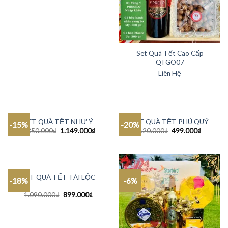
Set Quà Tết Cao Cấp
QTGO07
Liên Hệ
SET QUÀ TẾT NHƯ Ý
SET QUÀ TẾT PHÚ QUÝ
-15%
-20%
1.350.000
₫
1.149.000
₫
620.000
₫
499.000
₫
SET QUÀ TẾT TÀI LỘC
-18%
-6%
1.090.000
₫
899.000
₫