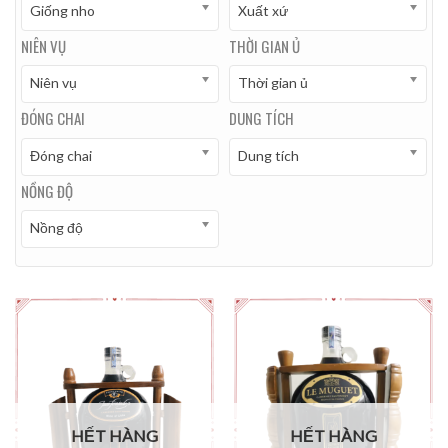
Giống nho
Xuất xứ
NIÊN VỤ
THỜI GIAN Ủ
Niên vụ
Thời gian ủ
ĐÓNG CHAI
DUNG TÍCH
Đóng chai
Dung tích
NỒNG ĐỘ
Nồng độ
HẾT HÀNG
HẾT HÀNG