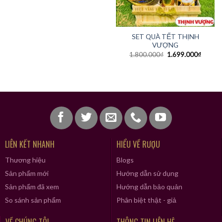
SET QUÀ TẾT THỊNH
VƯỢNG
1.800.000
₫
1.699.000
₫
LIÊN KẾT NHANH
HIỂU VỀ RƯỢU
Thương hiệu
Blogs
Sản phẩm mới
Hướng dẫn sử dụng
Sản phẩm đã xem
Hướng dẫn bảo quản
So sánh sản phẩm
Phân biệt thật - giả