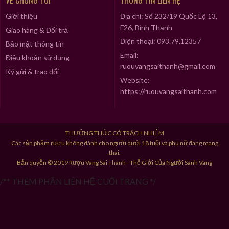
VỀ CHÚNG TÔI
THÔNG TIN LIÊN HỆ
Giới thiệu
Địa chỉ: Số 232/19 Quốc Lộ 13,
F26, Bình Thạnh
Giao hàng & Đổi trả
Điện thoại: 093.79.12357
Bảo mật thông tin
Email:
Điều khoản sử dụng
ruouvangsaithanh@gmail.com
Ký gửi & trao đổi
Website:
https://ruouvangsaithanh.com
THƯỞNG THỨC CÓ TRÁCH NHIỆM
Các sản phẩm rượu không dành cho người dưới 18 tuổi và phụ nữ đang mang
thai.
Bản quyền © 2019 Rượu Vang Sài Thành - Thế Giới Của Người Sành Vang
/** THÊM PHẦN LIÊN HỆ CUỐI TRANG */