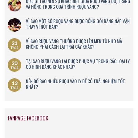
Điều GÌ TẠO NÊN SỰ KHÁC BIỆT GIỮA RƯỢU VANG ĐỎ, TRẮNG
VÀ HỒNG TRONG QUÁ TRÌNH RƯỢU VANG?
VÌ SAO MỘT SỐ RƯỢU VANG ĐƯỢC ĐÓNG GÓI BẰNG NẮP VẶN
THAY VÌ NÚT BẦN?
VÌ SAO RƯỢU VANG THƯỜNG ĐƯỢC LÊN MEN TỪ NHO MÀ
21
KHÔNG PHẢI CÁCH LẠI TRÁI CÂY KHÁC?
Th11
TẠI SAO RƯỢU VANG LẠI ĐƯỢC PHỤC VỤ TRONG CÁC LOẠI LY
20
CÓ HÌNH DÁNG KHÁC NHAU?
Th11
NÊN ĐỔ BAO NHIÊU RƯỢU VÀO LY ĐỂ CÓ TRẢI NGHIỆM TỐT
13
NHẤT?
Th11
FANPAGE FACEBOOK