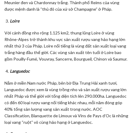
Meunier đen và Chardonnay trắng. Thành phố Reims của vùng
được mệnh danh là “thủ đô của xứ sở Champagne” ở Pháp.
Loire
Với cánh đồng nho rộng 1.125 km2, thung lũng Loire ở vùng
Rhône-Alpes trở thành khu vực sản xuất rượu vang hảo hạng lớn
nhất thứ 3 của Pháp. Loire nổi tiếng là vùng đất sản xuất loại vang
trắng hàng đầu thế giới. Các vùng sản xuất tên tuổi ở Loire bao
gồm Pouilly-Fumé, Vouvray, Sancerre, Bourgueil, Chinon và Saumur.
Languedoc
Nằm ở miền Nam nước Pháp, bên bờ Địa Trung Hải xanh tươi,
Languedoc được xem là vùng trồng nho và sản xuất rượu vang lớn
nhất Pháp và thế giới với tổng diện tích lên 290.000ha. Languedoc
có đến 60 loại rượu vang nổi tiếng khác nhau, mỗi năm đóng góp
40% tổng sản lượng vang sản xuất trong nước. AOC
Classification, Blanquette de Limoux và Vins de Pays d’Oc là những
loại vang “ruột” vô cùng hảo hạng ở Languedoc.