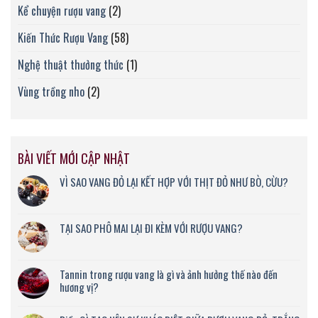
Kể chuyện rượu vang
(2)
Kiến Thức Rượu Vang
(58)
Nghệ thuật thưởng thức
(1)
Vùng trồng nho
(2)
BÀI VIẾT MỚI CẬP NHẬT
VÌ SAO VANG ĐỎ LẠI KẾT HỢP VỚI THỊT ĐỎ NHƯ BÒ, CỪU?
TẠI SAO PHÔ MAI LẠI ĐI KÈM VỚI RƯỢU VANG?
Tannin trong rượu vang là gì và ảnh hưởng thế nào đến
hương vị?