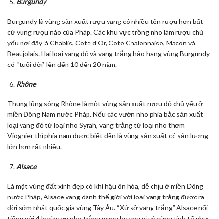
Burgundy
Burgundy là vùng sản xuất rượu vang có nhiều tên rượu hơn bất
cứ vùng rượu nào của Pháp. Các khu vực trồng nho làm rượu chủ
yếu nơi đây là Chablis, Cote d’Or, Cote Chalonnaise, Macon và
Beaujolais. Hai loại vang đỏ và vang trắng hảo hạng vùng Burgundy
có “tuổi đời” lên đến 10 đến 20 năm.
Rhône
Thung lũng sông Rhône là một vùng sản xuất rượu đỏ chủ yếu ở
miền Đông Nam nước Pháp. Nếu các vườn nho phía bắc sản xuất
loại vang đỏ từ loại nho Syrah, vang trắng từ loại nho thơm
Viognier thì phía nam được biết đến là vùng sản xuất có sản lượng
lớn hơn rất nhiều.
Alsace
Là một vùng đất xinh đẹp có khí hậu ôn hòa, dễ chịu ở miền Đông
nước Pháp, Alsace vang danh thế giới với loại vang trắng được ra
đời sớm nhất quốc gia vùng Tây Âu. “Xứ sở vang trắng” Alsace nổi
tiếng với 4 loại rượu nho trắng mang hương vị vô cùng tinh tế như