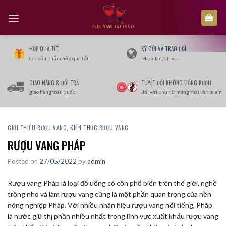
Skip
to
content
HỘP QUÀ TẾT
KÝ GỬI VÀ TRAO ĐỔI
Các sản phẩm hộp quà tết
Macallan, Chivas
GIAO HÀNG & ĐỔI TRẢ
TUYỆT ĐỐI KHÔNG UỐNG RƯỢU
giao hàng toàn quốc
đối với phụ nữ mang thai và trẻ em
GIỚI THIỆU RƯỢU VANG
,
KIẾN THỨC RƯỢU VANG
RƯỢU VANG PHÁP
Posted on
27/05/2022
by
admin
Rượu vang Pháp là loại đồ uống có cồn phổ biến trên thế giới, nghề
trồng nho và làm rượu vang cũng là một phần quan trọng của nền
nông nghiệp Pháp. Với nhiều nhãn hiệu rượu vang nổi tiếng, Pháp
là nước giữ thị phần nhiều nhất trong lĩnh vực xuất khẩu rượu vang