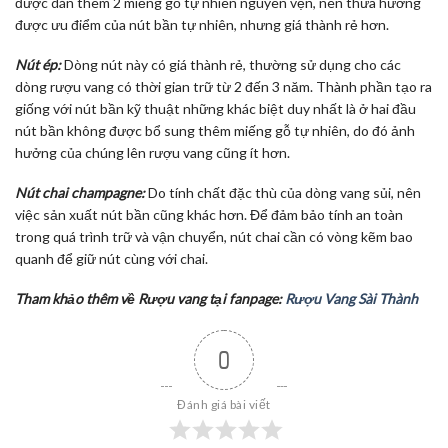
được dán thêm 2 miếng gỗ tự nhiên nguyên vẹn, nên thừa hưởng
được ưu điểm của nút bần tự nhiên, nhưng giá thành rẻ hơn.
Nút ép:
Dòng nút này có giá thành rẻ, thường sử dụng cho các
dòng rượu vang có thời gian trữ từ 2 đến 3 năm. Thành phần tạo ra
giống với nút bần kỹ thuật những khác biệt duy nhất là ở hai đầu
nút bần không được bổ sung thêm miếng gỗ tự nhiên, do đó ảnh
hưởng của chúng lên rượu vang cũng ít hơn.
Nút chai champagne:
Do tính chất đặc thù của dòng vang sủi, nên
việc sản xuất nút bần cũng khác hơn. Để đảm bảo tính an toàn
trong quá trình trữ và vận chuyển, nút chai cần có vòng kẽm bao
quanh để giữ nút cùng với chai.
Tham khảo thêm về Rượu vang tại fanpage:
Rượu Vang Sài Thành
0
Đánh giá bài viết