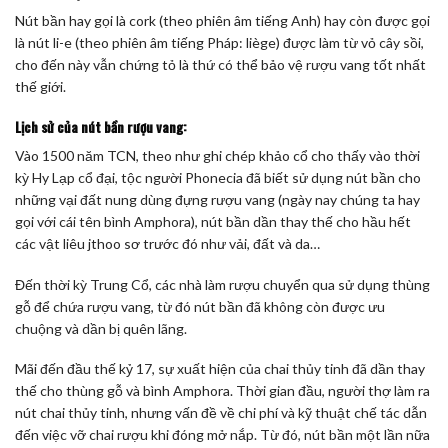
Nút bần hay gọi là cork (theo phiên âm tiếng Anh) hay còn được gọi
là nút li-e (theo phiên âm tiếng Pháp: liège) được làm từ vỏ cây sồi,
cho đến này vẫn chứng tỏ là thứ có thể bảo vệ rượu vang tốt nhất
thế giới.
Lịch sử của nút bần rượu vang:
Vào 1500 năm TCN, theo như ghi chép khảo cổ cho thấy vào thời
kỳ Hy Lạp cổ đại, tộc người Phonecia đã biết sử dụng nút bần cho
những vại đất nung dùng đựng rượu vang (ngày nay chúng ta hay
gọi với cái tên bình Amphora), nút bần dần thay thế cho hầu hết
các vật liêu jthoo sơ trước đó như vải, đất và da…
Đến thời kỳ Trung Cổ, các nhà làm rượu chuyển qua sử dụng thùng
gỗ để chứa rượu vang, từ đó nút bần đã không còn được ưu
chuộng và dần bị quên lãng.
Mãi đến đầu thế kỷ 17, sự xuất hiện của chai thủy tinh đã dần thay
thế cho thùng gỗ và bình Amphora. Thời gian đầu, người thợ làm ra
nút chai thủy tinh, nhưng vấn đề về chi phí và kỹ thuật chế tác dẫn
đến việc vỡ chai rượu khi đóng mở nắp. Từ đó, nút bần một lần nữa