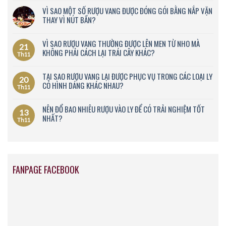
VÌ SAO MỘT SỐ RƯỢU VANG ĐƯỢC ĐÓNG GÓI BẰNG NẮP VẶN
THAY VÌ NÚT BẦN?
VÌ SAO RƯỢU VANG THƯỜNG ĐƯỢC LÊN MEN TỪ NHO MÀ
21
KHÔNG PHẢI CÁCH LẠI TRÁI CÂY KHÁC?
Th11
TẠI SAO RƯỢU VANG LẠI ĐƯỢC PHỤC VỤ TRONG CÁC LOẠI LY
20
CÓ HÌNH DÁNG KHÁC NHAU?
Th11
NÊN ĐỔ BAO NHIÊU RƯỢU VÀO LY ĐỂ CÓ TRẢI NGHIỆM TỐT
13
NHẤT?
Th11
FANPAGE FACEBOOK