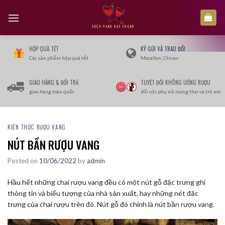
Skip
to
content
HỘP QUÀ TẾT
KÝ GỬI VÀ TRAO ĐỔI
Các sản phẩm hộp quà tết
Macallan, Chivas
GIAO HÀNG & ĐỔI TRẢ
TUYỆT ĐỐI KHÔNG UỐNG RƯỢU
giao hàng toàn quốc
đối với phụ nữ mang thai và trẻ em
KIẾN THỨC RƯỢU VANG
NÚT BẦN RƯỢU VANG
Posted on
10/06/2022
by
admin
Hầu hết những chai rượu vang đều có một nút gỗ đặc trưng ghi
thông tin và biểu tượng của nhà sản xuất, hay những nét đặc
trưng của chai rượu trên đó. Nút gỗ đó chính là nút bần rượu vang.