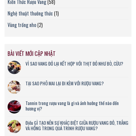
Kiến Thức Rượu Vang
(58)
Nghệ thuật thưởng thức
(1)
Vùng trồng nho
(2)
BÀI VIẾT MỚI CẬP NHẬT
VÌ SAO VANG ĐỎ LẠI KẾT HỢP VỚI THỊT ĐỎ NHƯ BÒ, CỪU?
TẠI SAO PHÔ MAI LẠI ĐI KÈM VỚI RƯỢU VANG?
Tannin trong rượu vang là gì và ảnh hưởng thế nào đến
hương vị?
Điều GÌ TẠO NÊN SỰ KHÁC BIỆT GIỮA RƯỢU VANG ĐỎ, TRẮNG
VÀ HỒNG TRONG QUÁ TRÌNH RƯỢU VANG?