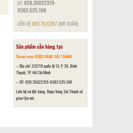
ĐT:
028.35022319-
0383.525.168
LIÊN HỆ
093 79.12357
(MR XUÂN)
Sản phẩm sẵn hàng tại:
Showroom RƯỢU VANG SÀI THÀNH
– Địa chỉ: 232/19 quốc lộ 13, P. 26, Bình
Thạnh, TP. Hồ Chí Minh
– ĐT: 028.35022319-0383.525.168
Liên hệ và đặt hàng, Rượu Vang Sài Thành sẽ
giao tận nơi.