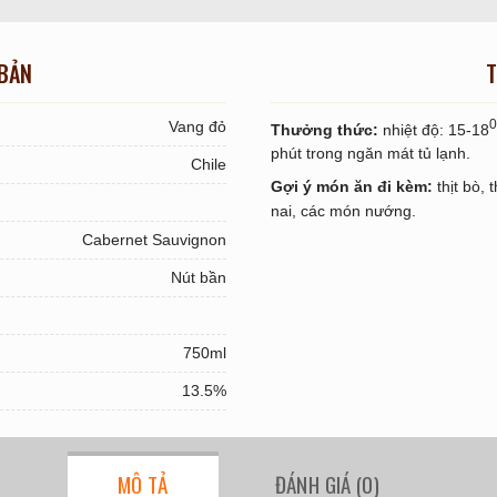
 BẢN
T
0
Vang đỏ
Thưởng thức:
nhiệt độ: 15-18
phút trong ngăn mát tủ lạnh.
Chile
Gợi ý món ăn đi kèm:
thịt bò, t
nai, các món nướng.
Cabernet Sauvignon
Nút bần
750ml
13.5%
MÔ TẢ
ĐÁNH GIÁ (0)