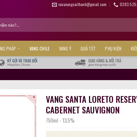
ruouvangsaithanh@gmail.com
0383.525
ANG PHÁP
VANG CHILE
VANG Ý
QUÀ TẾT
PHỤ KIỆN
KI
KÝ GỬI VÀ TRAO ĐỔI
GIAO HÀNG & ĐỔI TRẢ
Macallan, Chivas
giao hàng toàn quốc
VANG SANTA LORETO RESER
CABERNET SAUVIGNON
750ml
-
13.5%