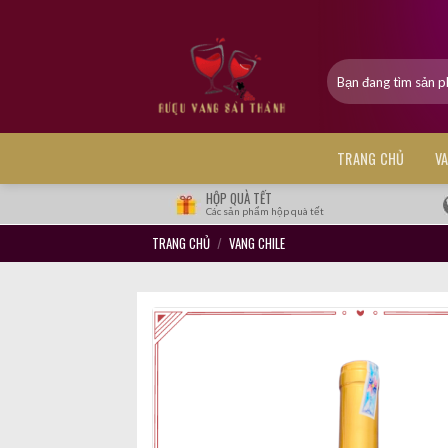
Skip
to
content
Tìm
kiếm:
TRANG CHỦ
V
HỘP QUÀ TẾT
Các sản phẩm hộp quà tết
TRANG CHỦ
/
VANG CHILE