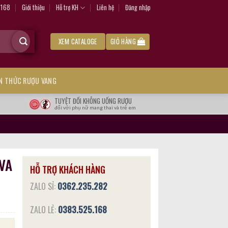
.168
Giới thiệu
Hỗ trợ KH
Liên hệ
Đăng nhập
XEM CATALOGE
GIỎ HÀNG
ẾN THỨC RƯỢU VANG
TUYỆT ĐỐI KHÔNG UỐNG RƯỢU
đối với phụ nữ mang thai và trẻ em
VA
HỖ TRỢ KHÁCH HÀNG
ZALO SỈ:
0362.235.282
ZALO LẺ:
0383.525.168