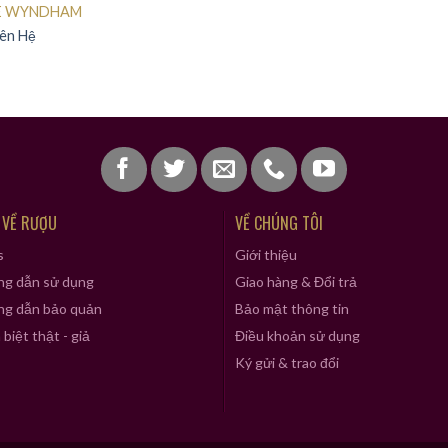
E WYNDHAM
iên Hệ
 VỀ RƯỢU
VỀ CHÚNG TÔI
s
Giới thiệu
g dẫn sử dụng
Giao hàng & Đổi trả
g dẫn bảo quản
Bảo mật thông tin
biệt thật - giả
Điều khoản sử dụng
Ký gửi & trao đổi