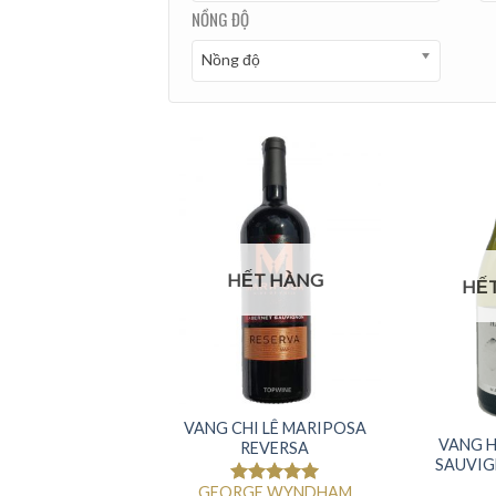
NỒNG ĐỘ
Nồng độ
HẾT HÀNG
HẾ
VANG CHI LÊ MARIPOSA
VANG H
REVERSA
SAUVIG
GEORGE WYNDHAM