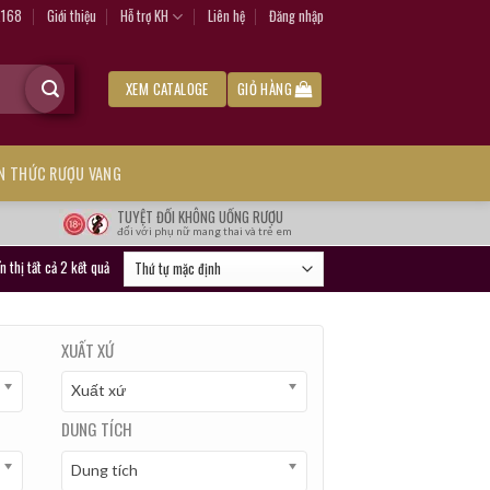
.168
Giới thiệu
Hỗ trợ KH
Liên hệ
Đăng nhập
XEM CATALOGE
GIỎ HÀNG
ẾN THỨC RƯỢU VANG
TUYỆT ĐỐI KHÔNG UỐNG RƯỢU
đối với phụ nữ mang thai và trẻ em
n thị tất cả 2 kết quả
XUẤT XỨ
Xuất xứ
DUNG TÍCH
Dung tích