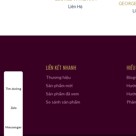
Được xếp
GEORG
hạng
5.00
Liên Hệ
5 sao
L
LIÊN KẾT NHANH
HIỂU
Thương hiệu
Blog
Sản phẩm mới
Hướn
Tìm đường
Sản phẩm đã xem
Hướn
So sánh sản phẩm
Phân 
Zalo
Messenger