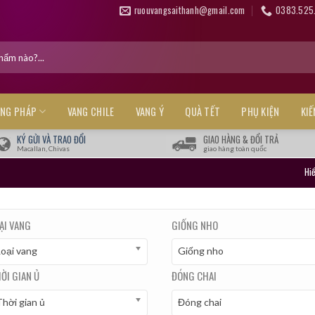
ruouvangsaithanh@gmail.com
0383.525
ANG PHÁP
VANG CHILE
VANG Ý
QUÀ TẾT
PHỤ KIỆN
KI
KÝ GỬI VÀ TRAO ĐỔI
GIAO HÀNG & ĐỔI TRẢ
Macallan, Chivas
giao hàng toàn quốc
Hiể
ẠI VANG
GIỐNG NHO
Loại vang
Giống nho
ỜI GIAN Ủ
ĐÓNG CHAI
hời gian ủ
Đóng chai