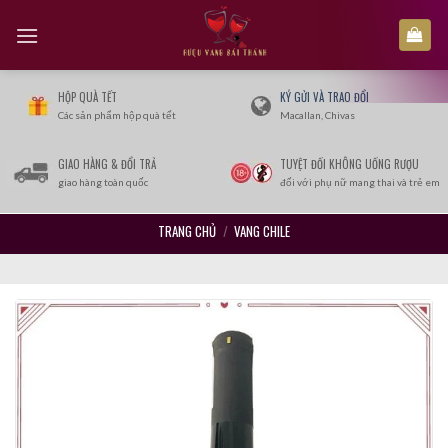
Skip
to
content
HỘP QUÀ TẾT
KÝ GỬI VÀ TRAO ĐỔI
Các sản phẩm hộp quà tết
Macallan, Chivas
GIAO HÀNG & ĐỔI TRẢ
TUYỆT ĐỐI KHÔNG UỐNG RƯỢU
giao hàng toàn quốc
đối với phụ nữ mang thai và trẻ em
TRANG CHỦ
/
VANG CHILE