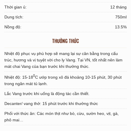
Thời gian ủ:
12 tháng
Dung tích:
750ml
Nồng độ:
13.5%
THƯỞNG THỨC
Nhiệt độ phục vụ phù hợp sẽ mang lại sự cân bằng trong cấu
trúc, hương và vị tuyệt vời cho ly Vang. Tại VN, tốt nhất nên làm
mát chai Vang của bạn trước khi thưởng thức.
0
Nhiệt độ: 15-18
C ướp trong xô đá khoảng 10-15 phút, 30 phút
trong ngăn mát tủ lạnh.
Lắc Vang trước khi uống là động tác cần thiết.
Decanter/ vang thở: 15 phút trước khi thưởng thức
Phối với thức ăn: Các món thịt như bò, cừu, sườn heo, vịt, gà,
phô mai…