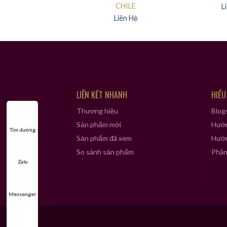
CHILE
CHILE
L
Liên Hệ
Liên Hệ
LIÊN KẾT NHANH
HIỂU
Thương hiệu
Blog
Sản phẩm mới
Hướn
Tìm đường
Sản phẩm đã xem
Hướn
So sánh sản phẩm
Phân 
Zalo
Messenger