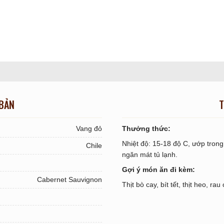
 BẢN
T
Vang đỏ
Thưởng thức:
Nhiệt độ: 15-18 độ C, ướp tron
Chile
ngăn mát tủ lạnh.
Gợi ý món ăn đi kèm:
Cabernet Sauvignon
Thịt bò cay, bít tết, thịt heo, ra