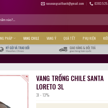
ruouvangsaithanh@gmail.com
0383.525
ANG PHÁP
VANG CHILE
VANG Ý
QUÀ TẾT
PHỤ KIỆN
KI
KÝ GỬI VÀ TRAO ĐỔI
GIAO HÀNG & ĐỔI TRẢ
Macallan, Chivas
giao hàng toàn quốc
VANG TRỐNG CHILE SANTA
LORETO 3L
3l
-
13%