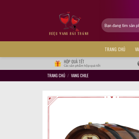
Skip
to
content
Tìm
kiếm:
TRANG CHỦ
V
HỘP QUÀ TẾT
Các sản phẩm hộp quà tết
TRANG CHỦ
/
VANG CHILE