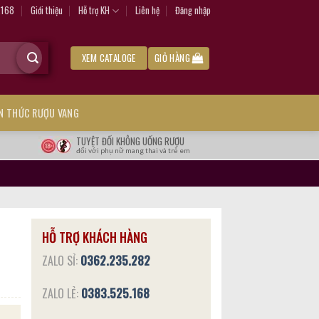
.168
Giới thiệu
Hỗ trợ KH
Liên hệ
Đăng nhập
XEM CATALOGE
GIỎ HÀNG
ẾN THỨC RƯỢU VANG
TUYỆT ĐỐI KHÔNG UỐNG RƯỢU
đối với phụ nữ mang thai và trẻ em
HỖ TRỢ KHÁCH HÀNG
ZALO SỈ:
0362.235.282
ZALO LẺ:
0383.525.168