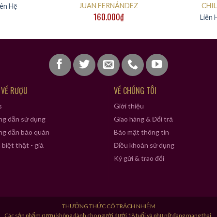
JUAN FERNÁNDEZ
CHIL
iên Hệ
160.000
₫
Liên 
 VỀ RƯỢU
VỀ CHÚNG TÔI
s
Giới thiệu
g dẫn sử dụng
Giao hàng & Đổi trả
g dẫn bảo quản
Bảo mật thông tin
biệt thật - giả
Điều khoản sử dụng
Ký gửi & trao đổi
THƯỞNG THỨC CÓ TRÁCH NHIỆM
Các sản phẩm rượu không dành cho người dưới 18 tuổi và phụ nữ đang mang thai.