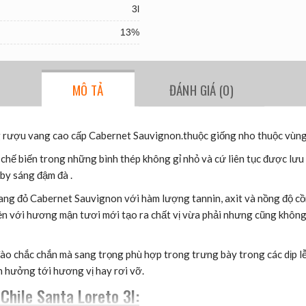
3l
13%
MÔ TẢ
ĐÁNH GIÁ (0)
g rượu vang cao cấp Cabernet Sauvignon.thuộc giống nho thuộc vùng
hế biến trong những bình thép không gỉ nhỏ và cứ liên tục được lưu 
by sáng đậm đà .
ang đỏ Cabernet Sauvignon với hàm lượng tannin, axit và nồng độ cồ
 với hương mận tươi mới tạo ra chất vị vừa phải nhưng cũng không t
o chắc chắn mà sang trọng phù hợp trong trưng bày trong các dịp lễ t
 hưởng tới hương vị hay rơi vỡ.
Chile Santa Loreto 3l: