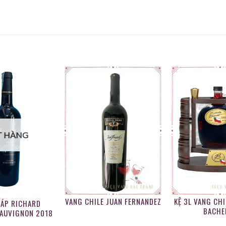
TA LORETO 3L
T HÀNG
VANG CHILE JUAN FERNANDEZ
KỆ 3L VANG CHI
ÁP RICHARD
BACHE
AUVIGNON 2018