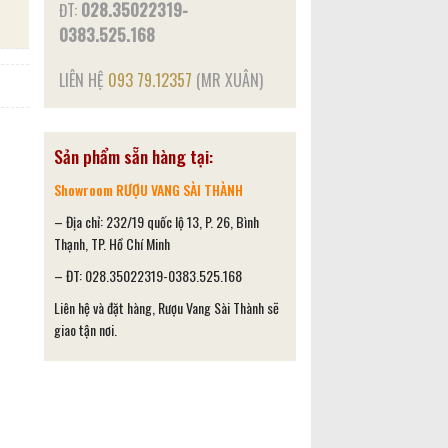
ĐT:
028.35022319-
0383.525.168
LIÊN HỆ
093 79.12357
(MR XUÂN)
Sản phẩm sẵn hàng tại:
Showroom RƯỢU VANG SÀI THÀNH
– Địa chỉ: 232/19 quốc lộ 13, P. 26, Bình
Thạnh, TP. Hồ Chí Minh
– ĐT: 028.35022319-0383.525.168
Liên hệ và đặt hàng, Rượu Vang Sài Thành sẽ
giao tận nơi.