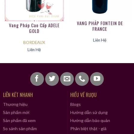
VANG PHÁP FONTEIN DE
Vang Pháp Cao Cấp ADELE
FRANCE
GOLD
Liên Hệ
BORDEAUX
Liên Hệ
LIÊN KẾT NHANH
HIỂU VỀ RƯỢU
Thương hiệu
Blogs
Vang Bordeaux Adorez De France
Sản phẩm mới
Hướng dẫn sử dụng
Sản phẩm đã xem
Hướng dẫn bảo quản
So sánh sản phẩm
Phân biệt thật - giả