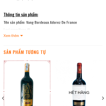
Thông tin sản phẩm:
Tên sản phẩm: Vang Bordeaux Adorez De France
Loại vang:Vang đỏ
Xem thêm
Xuất xứ: Pháp
Phân hạng:IGP
SẢN PHẨM TƯƠNG TỰ
Niên vụ: 2019
Thời gian ủ: 12 tháng
Đóng chai: Nút bần
Dung tích: 750ml
Nồng độ: 13.5%
HẾT HÀNG