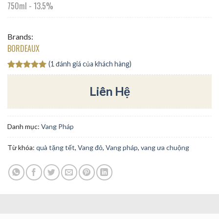
750ml
-
13.5%
Brands:
BORDEAUX
(
1
đánh giá của khách hàng)
5.00
1
trên 5
dựa trên
Liên Hệ
đánh giá
Danh mục:
Vang Pháp
Từ khóa:
quà tặng tết
,
Vang đỏ
,
Vang pháp
,
vang ưa chuộng