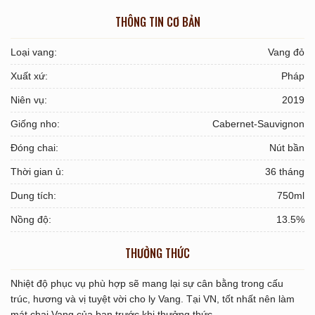
THÔNG TIN CƠ BẢN
Loại vang:
Vang đỏ
Xuất xứ:
Pháp
Niên vụ:
2019
Giống nho:
Cabernet-Sauvignon
Đóng chai:
Nút bần
Thời gian ủ:
36 tháng
Dung tích:
750ml
Nồng độ:
13.5%
THƯỞNG THỨC
Nhiệt độ phục vụ phù hợp sẽ mang lại sự cân bằng trong cấu
trúc, hương và vị tuyệt vời cho ly Vang. Tại VN, tốt nhất nên làm
mát chai Vang của bạn trước khi thưởng thức.