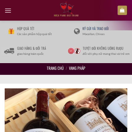
Skip
to
content
HỘP QUÀ TẾT
KÝ GỬI VÀ TRAO ĐỔI
Các sản phẩm hộp quà tết
Macallan, Chivas
GIAO HÀNG & ĐỔI TRẢ
TUYỆT ĐỐI KHÔNG UỐNG RƯỢU
giao hàng toàn quốc
đối với phụ nữ mang thai và trẻ em
TRANG CHỦ
/
VANG PHÁP