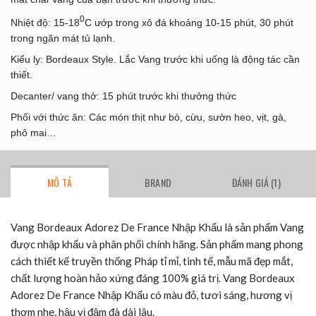
0
Nhiệt độ: 15-18
C ướp trong xô đá khoảng 10-15 phút, 30 phút
trong ngăn mát tủ lạnh.
Kiểu ly: Bordeaux Style. Lắc Vang trước khi uống là động tác cần
thiết.
Decanter/ vang thở: 15 phút trước khi thưởng thức
Phối với thức ăn: Các món thịt như bò, cừu, sườn heo, vịt, gà,
phô mai…
MÔ TẢ
BRAND
ĐÁNH GIÁ (1)
Vang Bordeaux Adorez De France Nhập Khẩu là sản phẩm Vang
được nhập khẩu và phân phối chính hãng. Sản phẩm mang phong
cách thiết kế truyền thống Pháp tỉ mỉ, tinh tế, mẫu mã đẹp mắt,
chất lượng hoàn hảo xứng đáng 100% giá trị. Vang Bordeaux
Adorez De France Nhập Khẩu có màu đỏ, tươi sáng, hương vị
thơm nhẹ, hậu vị đậm đà dài lâu.