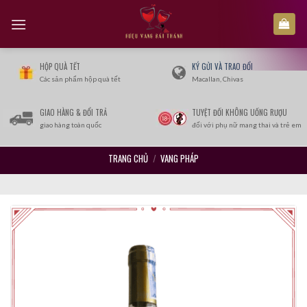
Skip
to
content
HỘP QUÀ TẾT
KÝ GỬI VÀ TRAO ĐỔI
Các sản phẩm hộp quà tết
Macallan, Chivas
GIAO HÀNG & ĐỔI TRẢ
TUYỆT ĐỐI KHÔNG UỐNG RƯỢU
giao hàng toàn quốc
đối với phụ nữ mang thai và trẻ em
TRANG CHỦ
/
VANG PHÁP