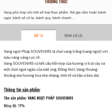
THƯỞNG THỨC
Vang phù hợp với một số loại thực phẩm: thịt gia cầm hoặc bánh
ngọt, bánh sô cô la, bánh quy, bánh chanh…
MÔ TẢ
ĐÁNH GIÁ (0)
Vang ngọt Pháp SOUVENIRS là chai vang trắng (vang ngọt) với
màu vàng vàng rực rỡ.
Vang SOUVENIRS có kết cấu hỗn hợp của hương vị trái cây và
một chút ngọt ngào của mật ong. Đồng thời, Vang thoang
thoảng mùi hương hoa nhẹ nhàng, tinh tế và hậu vị kéo dài.
Thông tin sản phẩm:
Tên sản phẩm: VANG NGỌT PHÁP SOUVENIRS
Nồng độ: 11%