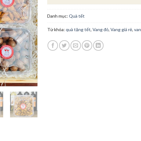
Danh mục:
Quà tết
Từ khóa:
quà tặng tết
,
Vang đỏ
,
Vang giá rẻ
,
van