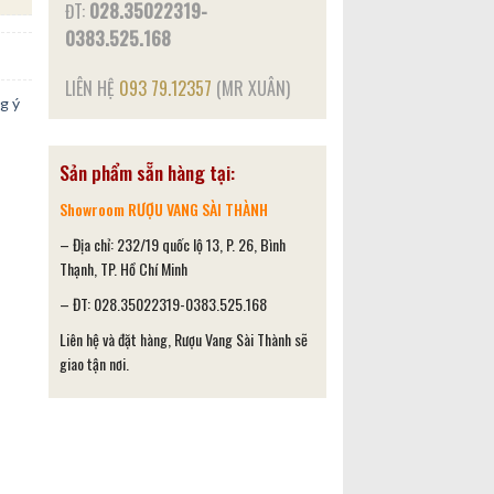
ĐT:
028.35022319-
0383.525.168
LIÊN HỆ
093 79.12357
(MR XUÂN)
g ý
Sản phẩm sẵn hàng tại:
Showroom RƯỢU VANG SÀI THÀNH
– Địa chỉ: 232/19 quốc lộ 13, P. 26, Bình
Thạnh, TP. Hồ Chí Minh
– ĐT: 028.35022319-0383.525.168
Liên hệ và đặt hàng, Rượu Vang Sài Thành sẽ
giao tận nơi.