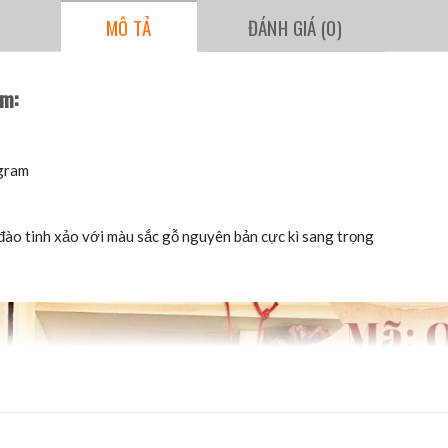
MÔ TẢ
ĐÁNH GIÁ (0)
ồm:
 gram
đào tinh xảo với màu sắc gỗ nguyên bản cực kì sang trọng