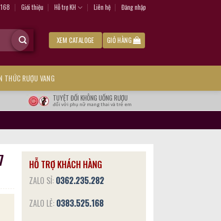
.168
Giới thiệu
Hỗ trợ KH
Liên hệ
Đăng nhập
XEM CATALOGE
GIỎ HÀNG
ẾN THỨC RƯỢU VANG
TUYỆT ĐỐI KHÔNG UỐNG RƯỢU
đối với phụ nữ mang thai và trẻ em
7
HỖ TRỢ KHÁCH HÀNG
ZALO SỈ:
0362.235.282
ZALO LẺ:
0383.525.168