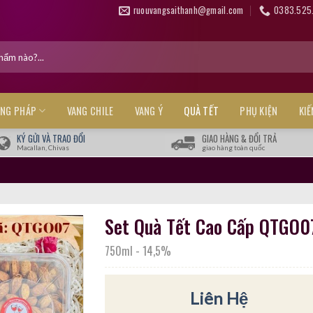
ruouvangsaithanh@gmail.com
0383.525
ANG PHÁP
VANG CHILE
VANG Ý
QUÀ TẾT
PHỤ KIỆN
KI
KÝ GỬI VÀ TRAO ĐỔI
GIAO HÀNG & ĐỔI TRẢ
Macallan, Chivas
giao hàng toàn quốc
Set Quà Tết Cao Cấp QTGO0
750ml
-
14,5%
Liên Hệ