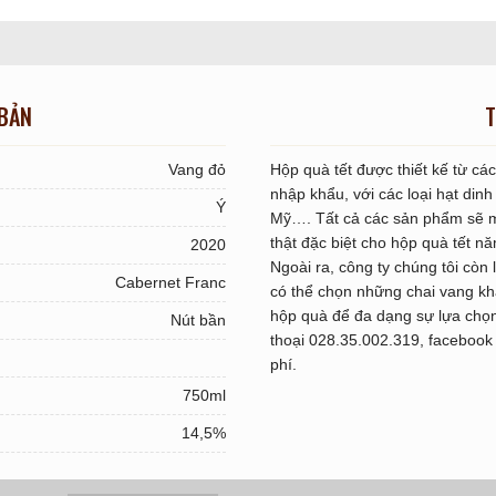
 BẢN
T
Vang đỏ
Hộp quà tết được thiết kế từ c
nhập khẩu, với các loại hạt di
Ý
Mỹ…. Tất cả các sản phẩm sẽ 
thật đặc biệt cho hộp quà tết n
2020
Ngoài ra, công ty chúng tôi còn
Cabernet Franc
có thể chọn những chai vang k
hộp quà để đa dạng sự lựa chọn 
Nút bần
thoại 028.35.002.319, facebook
phí.
750ml
14,5%