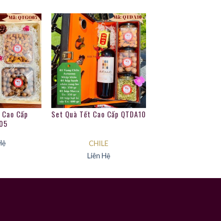
 Cao Cấp
Set Quà Tết Cao Cấp QTDA10
05
Hệ
CHILE
Liên Hệ