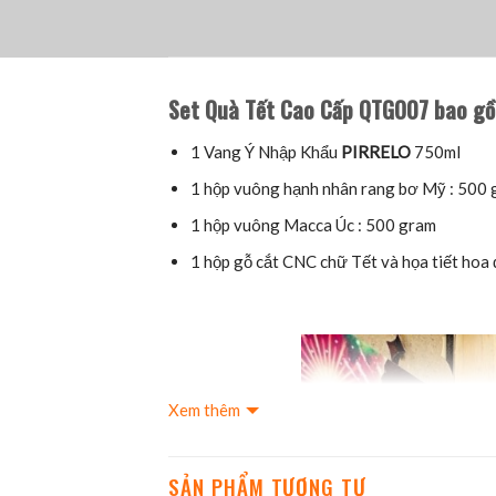
Set Quà Tết Cao Cấp QTGO07 bao g
1 Vang Ý Nhập Khẩu
PIRRELO
750ml
1 hộp vuông hạnh nhân rang bơ Mỹ : 500
1 hộp vuông Macca Úc : 500 gram
1 hộp gỗ cắt CNC chữ Tết và họa tiết hoa 
Xem thêm
SẢN PHẨM TƯƠNG TỰ