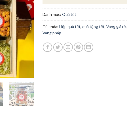
Danh mục:
Quà tết
Từ khóa:
Hộp quà tết
,
quà tặng tết
,
Vang giá rẻ
,
Vang pháp