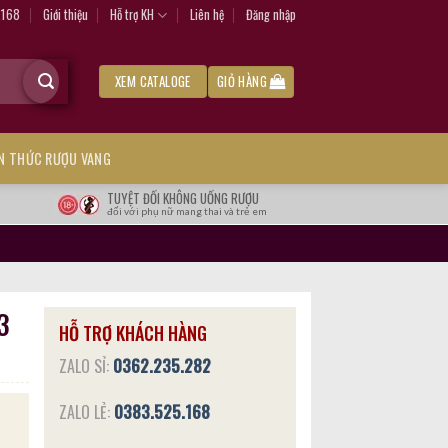
.168
Giới thiệu
Hỗ trợ KH
Liên hệ
Đăng nhập
XEM CATALOGE
GIỎ HÀNG
ẾN THỨC RƯỢU VANG
TUYỆT ĐỐI KHÔNG UỐNG RƯỢU
đối với phụ nữ mang thai và trẻ em
3
HỖ TRỢ KHÁCH HÀNG
ZALO SỈ:
0362.235.282
ZALO LẺ:
0383.525.168