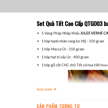
Set Quà Tết Cao Cấp QTGO03 b
1 Vang Pháp Nhập Khẩu
JULES VERNE C
1 hộp hạnh nhân rang bơ Mỹ : 350 gram
1 hộp Macca Úc : 350 gram
1 hộp hạt bí sấy Úc : 400 gram
1 hộp gỗ cắt CNC chữ Tết và họa tiết hoa 
Xem thêm
SẢN PHẨM TƯƠNG TỰ