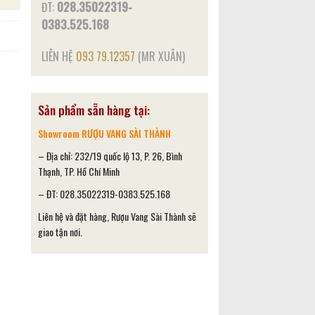
ĐT:
028.35022319-
0383.525.168
LIÊN HỆ
093 79.12357
(MR XUÂN)
Sản phẩm sẵn hàng tại:
Showroom RƯỢU VANG SÀI THÀNH
– Địa chỉ: 232/19 quốc lộ 13, P. 26, Bình
Thạnh, TP. Hồ Chí Minh
– ĐT: 028.35022319-0383.525.168
Liên hệ và đặt hàng, Rượu Vang Sài Thành sẽ
giao tận nơi.