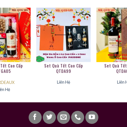
 Tết Cao Cấp
Set Quà Tết Cao Cấp
Set Quà Tết
TGA05
QTDA99
QTDA
Liên Hệ
Liên 
RDEAUX
iên Hệ