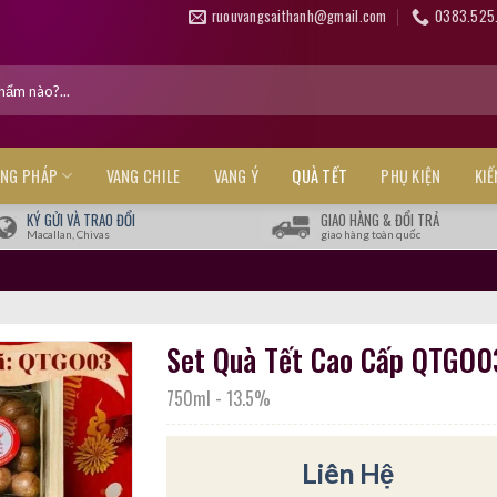
ruouvangsaithanh@gmail.com
0383.525
ANG PHÁP
VANG CHILE
VANG Ý
QUÀ TẾT
PHỤ KIỆN
KI
KÝ GỬI VÀ TRAO ĐỔI
GIAO HÀNG & ĐỔI TRẢ
Macallan, Chivas
giao hàng toàn quốc
Set Quà Tết Cao Cấp QTGO0
750ml
-
13.5%
Liên Hệ