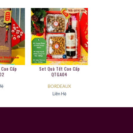
 Cao Cấp
Set Quà Tết Cao Cấp
02
QTGA04
Hệ
BORDEAUX
Liên Hệ