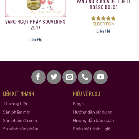
VANG NỔ ROCCA DEI FORTI
ROSSO DOLCE
VANG NGỌT PHÁP SOUVENIRS
ELDERTON
Được xếp
2017
hạng
5.00
Liên Hệ
5 sao
Liên Hệ
LIÊN KẾT NHANH
HIỂU VỀ RƯỢU
Thương hiệu
Blogs
Sản phẩm mới
Hướng dẫn sử dụng
Sản phẩm đã xem
Hướng dẫn bảo quản
So sánh sản phẩm
Phân biệt thật - giả