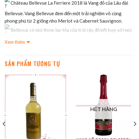
Château Bellevue La Ferriere 2018 là Vang đỏ của Lâu đài
Bellevue. Vang Bellevue đem đến một trải nghiệm vô cùng
phong phú từ 2 giống nho Merlot và Cabernet Sauvignon.
Bellevue có mùi thơm lan tỏa của trái cây đỏ kết hợp với mùi
vanni nhẹ nhàng đọng lại trong vòm miệng.
Xem thêm
Rượu có cấu trúc tròn vững chắc, hậu vị kéo dài, sâu.
SẢN PHẨM TƯƠNG TỰ
T
annin mượt mà và không thể pha lẫn với các dòng rượu
khác.
HẾT HÀNG