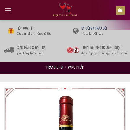
Skip
to
content
HỘP QUÀ TẾT
KÝ GỬI VÀ TRAO ĐỔI
Các sản phẩm hộp quà tết
Macallan, Chivas
GIAO HÀNG & ĐỔI TRẢ
TUYỆT ĐỐI KHÔNG UỐNG RƯỢU
giao hàng toàn quốc
đối với phụ nữ mang thai và trẻ em
TRANG CHỦ
/
VANG PHÁP